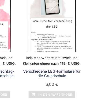
weis, da
Kein Mehrwertsteuerausweis, da
 (1) UStG.
Kleinunternehmer nach §19 (1) UStG.
rechtag-
Verschiedene LEG-Formulare für
ndschule
die Grundschule
6,00
€
KORB
IN DEN WARENKORB