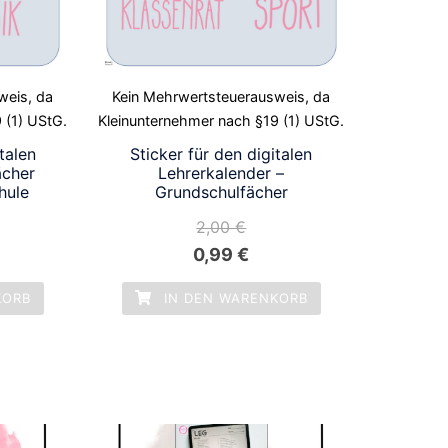
weis, da
Kein Mehrwertsteuerausweis, da
 (1) UStG.
Kleinunternehmer nach §19 (1) UStG.
talen
Sticker für den digitalen
ächer
Lehrerkalender –
hule
Grundschulfächer
2,00
€
icher
ueller
Ursprünglicher
Aktueller
0,99
€
is
Preis
Preis
KORB
IN DEN WARENKORB
war:
ist:
9 €.
2,00 €
0,99 €.