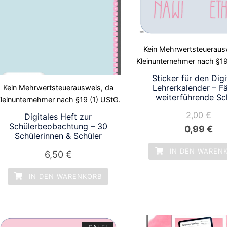
Kein Mehrwertsteueraus
Kleinunternehmer nach §19
Sticker für den Digi
Lehrerkalender – F
Kein Mehrwertsteuerausweis, da
weiterführende Sc
leinunternehmer nach §19 (1) UStG.
2,00
€
Digitales Heft zur
Schülerbeobachtung – 30
Ursprüngl
Akt
0,99
€
Schülerinnen & Schüler
Preis
Pre
IN DEN WAREN
6,50
€
war:
ist:
2,00 €
0,9
IN DEN WARENKORB