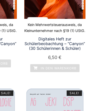
weis, da
Kein Mehrwertsteuerausweis, da
 (1) UStG.
Kleinunternehmer nach §19 (1) UStG.
ur
Digitales Heft zur
“Canyon”
Schülerbeobachtung – “Canyon”
(30 Schülerinnen & Schüler)
6,50
€
KORB
IN DEN WARENKORB
SALE!
SALE!