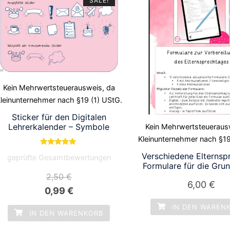
SALE!
Kein Mehrwertsteuerausweis, da
leinunternehmer nach §19 (1) UStG.
Sticker für den Digitalen
Lehrerkalender – Symbole
Kein Mehrwertsteueraus
Kleinunternehmer nach §19
Bewertet mit
Verschiedene Elternsp
geprüfte Gesamtbewertungen
5.00
Formulare für die Gru
von 5
2,50
€
6,00
€
Ursprünglicher
Aktueller
0,99
€
Preis
Preis
IN DEN WAREN
IN DEN WARENKORB
war:
ist: