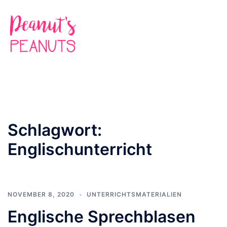
Zum
Inhalt
springen
Suche
Men
ums
Schlagwort:
Englischunterricht
NOVEMBER 8, 2020
UNTERRICHTSMATERIALIEN
Englische Sprechblasen