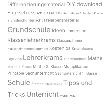
download
DIY
Differenzierungsmaterial
Englisch
Englisch Klasse 1
Englisch Klasse 2
Englisch Klasse
Freiarbeitsmaterial
Englischunterricht
4
Grundschule
Ideen
Immersion
Klassenlehrerkrams
Klassenzimmer
Kostenlos
Kreativkrams
Klassenzimmermanagement
Lehrerkrams
Mathe
Lehrerstempel
Legekreis
Mathe 2. Klasse
Multiplikation
Mathe 1. Klasse
Printable
Sachunterricht
Sachunterricht 1. Klasse
Schule
Tipps und
Stempel
Stempelliebe
Unterricht
Tricks
warm-up