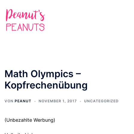
Zum
Inhalt
springen
Suche
Men
ums
Math Olympics –
Kopfrechenübung
VON
PEANUT
NOVEMBER 1, 2017
UNCATEGORIZED
(Unbezahlte Werbung)