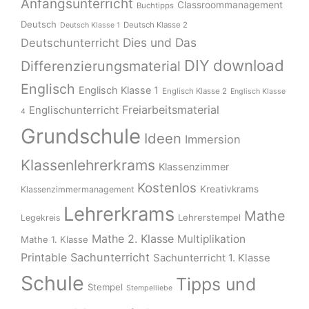
Anfangsunterricht
Classroommanagement
Buchtipps
Deutsch
Deutsch Klasse 2
Deutsch Klasse 1
Dies und Das
Deutschunterricht
download
DIY
Differenzierungsmaterial
Englisch
Englisch Klasse 1
Englisch Klasse 2
Englisch Klasse
Freiarbeitsmaterial
Englischunterricht
4
Grundschule
Ideen
Immersion
Klassenlehrerkrams
Klassenzimmer
Kostenlos
Kreativkrams
Klassenzimmermanagement
Lehrerkrams
Mathe
Lehrerstempel
Legekreis
Mathe 2. Klasse
Multiplikation
Mathe 1. Klasse
Printable
Sachunterricht
Sachunterricht 1. Klasse
Schule
Tipps und
Stempel
Stempelliebe