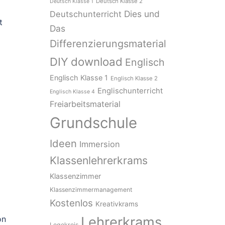
Deutsch Klasse 2
Deutsch Klasse 1
Dies und
Deutschunterricht
t
Das
Differenzierungsmaterial
download
DIY
Englisch
Englisch Klasse 1
Englisch Klasse 2
Englischunterricht
Englisch Klasse 4
Freiarbeitsmaterial
Grundschule
Ideen
Immersion
Klassenlehrerkrams
Klassenzimmer
Klassenzimmermanagement
Kostenlos
Kreativkrams
Lehrerkrams
on
Legekreis