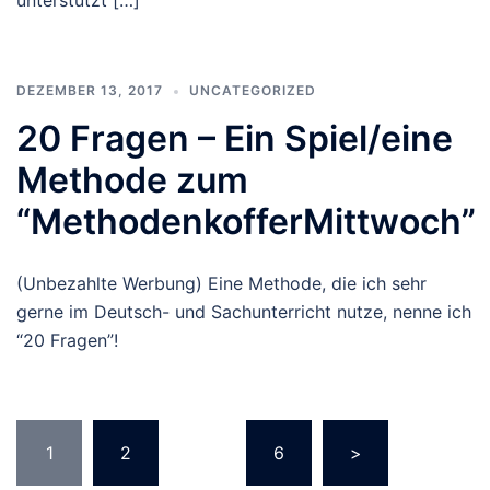
unterstützt […]
DEZEMBER 13, 2017
UNCATEGORIZED
20 Fragen – Ein Spiel/eine
Methode zum
“MethodenkofferMittwoch”
(Unbezahlte Werbung) Eine Methode, die ich sehr
gerne im Deutsch- und Sachunterricht nutze, nenne ich
“20 Fragen”!
Seitennummerierung
1
2
…
6
>
der