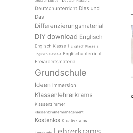
Deutsch Klasse 2
Deutsch Klasse 1
Dies und
Deutschunterricht
Das
Differenzierungsmaterial
download
DIY
Englisch
Englisch Klasse 1
Englisch Klasse 2
Englischunterricht
Englisch Klasse 4
Freiarbeitsmaterial
Grundschule
Ideen
Immersion
Klassenlehrerkrams
K
Klassenzimmer
Klassenzimmermanagement
Kostenlos
Kreativkrams
Lehrerkrams
Legekreis