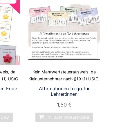
weis, da
Kein Mehrwertsteuerausweis, da
 (1) UStG.
Kleinunternehmer nach §19 (1) UStG.
um Ende
Affirmationen to go für
Lehrer:innen
1,50
€
KORB
IN DEN WARENKORB