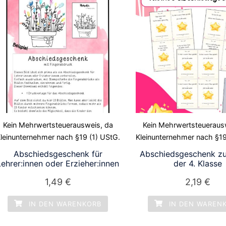
Kein Mehrwertsteuerausweis, da
Kein Mehrwertsteueraus
leinunternehmer nach §19 (1) UStG.
Kleinunternehmer nach §19
Abschiedsgeschenk für
Abschiedsgeschenk z
Lehrer:innen oder Erzieher:innen
der 4. Klasse
1,49
€
2,19
€
IN DEN WARENKORB
IN DEN WAREN