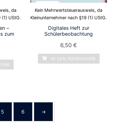
weis, da
Kein Mehrwertsteuerausweis, da
 (1) UStG.
Kleinunternehmer nach §19 (1) UStG.
en –
Digitales Heft zur
is zum
Schülerbeobachtung
6,50
€
IN DEN WARENKORB
KORB
5
6
→