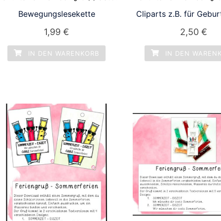
Bewegungslesekette
Cliparts z.B. für Gebu
1,99
€
2,50
€
IN DEN WARENKORB
IN DEN WAREN