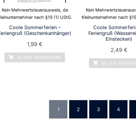
Kein Mehrwertsteuerausweis, da
Kein Mehrwertsteueraus
leinunternehmer nach §19 (1) UStG.
Kleinunternehmer nach §19
Coole Sommerferien –
Coole Sommerferi
Feriengruß (Geschenkanhänger)
Feriengruß (Wassere
Einstecken)
1,99
€
2,49
€
IN DEN WARENKORB
IN DEN WAREN
1
2
3
4