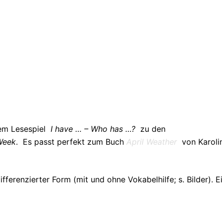
dem Lesespiel
I have … – Who has …?
zu den
Week
. Es passt perfekt zum Buch
April Weather
von Karoli
fferenzierter Form (mit und ohne Vokabelhilfe; s. Bilder). E