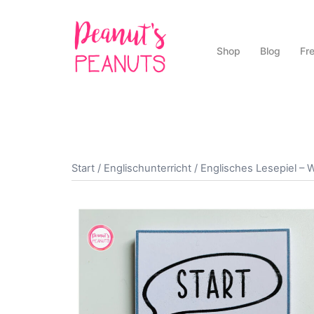
Zum
Inhalt
springen
Shop
Blog
Fr
Start
/
Englischunterricht
/ Englisches Lesepiel – 