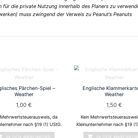
ch für die private Nutzung innerhalb des Planers zu verwend
tzwerken) muss zwingend der Verweis zu Peanut’s Peanuts
lisches Pärchen-Spiel –
Englische Klammerkart
Weather
Weather
1,00
€
1,50
€
 Mehrwertsteuerausweis, da
Kein Mehrwertsteuerauswei
nternehmer nach §19 (1) UStG.
Kleinunternehmer nach §19 (1
IN DEN WARENKORB
IN DEN WARENKO