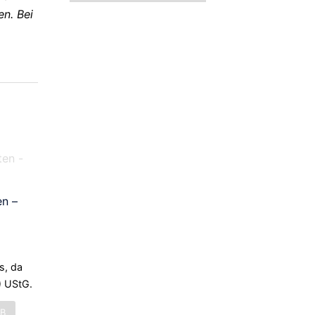
en. Bei
en –
s, da
) UStG.
RB