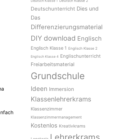
Deutsch Klasse 2
Deutsch Klasse 1
Dies und
Deutschunterricht
Das
Differenzierungsmaterial
download
DIY
Englisch
Englisch Klasse 1
Englisch Klasse 2
Englischunterricht
Englisch Klasse 4
Freiarbeitsmaterial
Grundschule
Ideen
na
Immersion
Klassenlehrerkrams
Klassenzimmer
infach
Klassenzimmermanagement
Kostenlos
Kreativkrams
Lehrerkrams
Legekreis