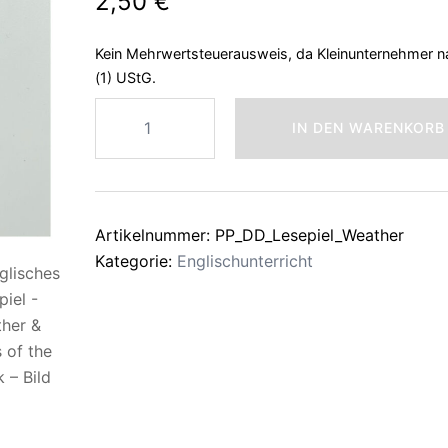
2,50
€
Kein Mehrwertsteuerausweis, da Kleinunternehmer n
(1) UStG.
Englisches
IN DEN WARENKORB
Lesepiel
-
Weather
&
Artikelnummer:
PP_DD_Lesepiel_Weather
Days
Kategorie:
Englischunterricht
of
the
Week
Menge