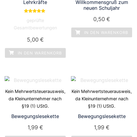
Lehrkräfte
Willkommensgruß zum
neuen Schuljahr
Bewertet mit
0,50
€
geprüfte
5.00
von 5
Gesamtbewertungen
IN DEN WARENKORB
5,00
€
IN DEN WARENKORB
Kein Mehrwertsteuerausweis,
Kein Mehrwertsteuerausweis,
da Kleinunternehmer nach
da Kleinunternehmer nach
§19 (1) UStG.
§19 (1) UStG.
Bewegungslesekette
Bewegungslesekette
1,99
€
1,99
€