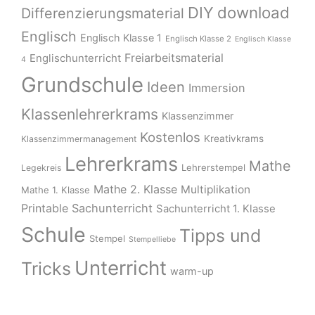
download
DIY
Differenzierungsmaterial
Englisch
Englisch Klasse 1
Englisch Klasse 2
Englisch Klasse
Freiarbeitsmaterial
Englischunterricht
4
Grundschule
Ideen
Immersion
Klassenlehrerkrams
Klassenzimmer
Kostenlos
Kreativkrams
Klassenzimmermanagement
Lehrerkrams
Mathe
Lehrerstempel
Legekreis
Mathe 2. Klasse
Multiplikation
Mathe 1. Klasse
Printable
Sachunterricht
Sachunterricht 1. Klasse
Schule
Tipps und
Stempel
Stempelliebe
Unterricht
Tricks
warm-up