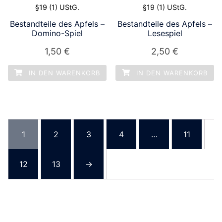
§19 (1) UStG.
§19 (1) UStG.
Bestandteile des Apfels –
Bestandteile des Apfels –
Domino-Spiel
Lesespiel
1,50
€
2,50
€
IN DEN WARENKORB
IN DEN WARENKORB
1
2
3
4
…
11
12
13
→