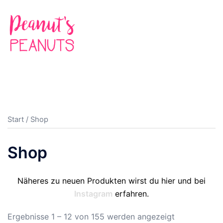
Zum
Inhalt
springen
Suche
Men
ums
Start
/ Shop
Shop
Näheres zu neuen Produkten wirst du hier und bei
Instagram
erfahren.
Ergebnisse 1 – 12 von 155 werden angezeigt