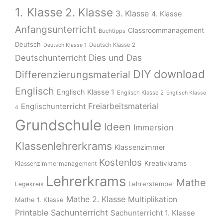
1. Klasse
2. Klasse
3. Klasse
4. Klasse
Anfangsunterricht
Classroommanagement
Buchtipps
Deutsch
Deutsch Klasse 2
Deutsch Klasse 1
Dies und Das
Deutschunterricht
download
DIY
Differenzierungsmaterial
Englisch
Englisch Klasse 1
Englisch Klasse 2
Englisch Klasse
Freiarbeitsmaterial
Englischunterricht
4
Grundschule
Ideen
Immersion
Klassenlehrerkrams
Klassenzimmer
Kostenlos
Kreativkrams
Klassenzimmermanagement
Lehrerkrams
Mathe
Lehrerstempel
Legekreis
Mathe 2. Klasse
Multiplikation
Mathe 1. Klasse
Printable
Sachunterricht
Sachunterricht 1. Klasse