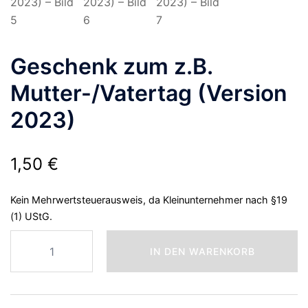
Geschenk zum z.B.
Mutter-/Vatertag (Version
2023)
1,50
€
Kein Mehrwertsteuerausweis, da Kleinunternehmer nach §19
(1) UStG.
Geschenk
IN DEN WARENKORB
zum
z.B.
Mutter-/Vatertag