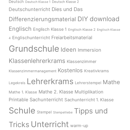
Deutsch
Deutsch Klasse 2
Deutsch Klasse 1
Dies und Das
Deutschunterricht
download
DIY
Differenzierungsmaterial
Englisch
Englisch Klasse 1
Englisch Klasse 2
Englisch Klasse
Freiarbeitsmaterial
Englischunterricht
4
Grundschule
Ideen
Immersion
Klassenlehrerkrams
Klassenzimmer
Kostenlos
Kreativkrams
Klassenzimmermanagement
Lehrerkrams
Mathe
Lehrerstempel
Legekreis
Mathe 2. Klasse
Multiplikation
Mathe 1. Klasse
Printable
Sachunterricht
Sachunterricht 1. Klasse
Schule
Tipps und
Stempel
Stempelliebe
Unterricht
Tricks
warm-up