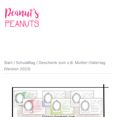
Zum
Inhalt
springen
Suche
Men
ums
Start
/
Schulalltag
/ Geschenk zum z.B. Mutter-/Vatertag
(Version 2023)