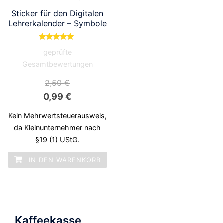
Sticker für den Digitalen
Lehrerkalender – Symbole
Bewertet mit
geprüfte
5.00
von 5
Gesamtbewertungen
2,50
€
Ursprünglicher
Aktueller
0,99
€
Preis
Preis
Kein Mehrwertsteuerausweis,
war:
ist:
da Kleinunternehmer nach
§19 (1) UStG.
2,50 €
0,99 €.
IN DEN WARENKORB
Kaffeekasse