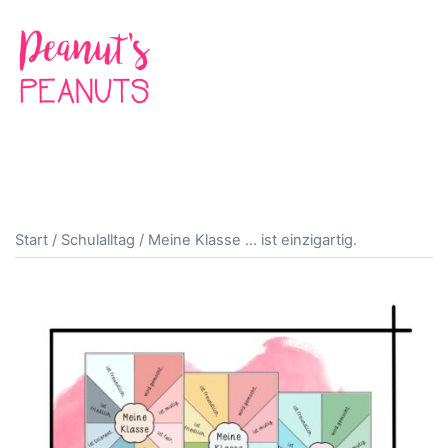
Zum
Inhalt
springen
Suche
Men
ums
Start
/
Schulalltag
/ Meine Klasse … ist einzigartig.