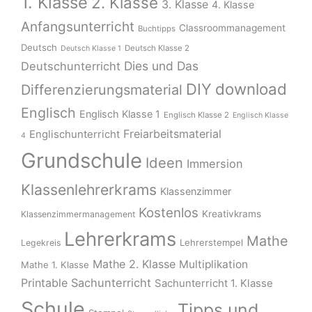
1. Klasse
2. Klasse
3. Klasse
4. Klasse
Anfangsunterricht
Classroommanagement
Buchtipps
Deutsch
Deutsch Klasse 2
Deutsch Klasse 1
Dies und Das
Deutschunterricht
download
DIY
Differenzierungsmaterial
Englisch
Englisch Klasse 1
Englisch Klasse 2
Englisch Klasse
Freiarbeitsmaterial
Englischunterricht
4
Grundschule
Ideen
Immersion
Klassenlehrerkrams
Klassenzimmer
Kostenlos
Kreativkrams
Klassenzimmermanagement
Lehrerkrams
Mathe
Lehrerstempel
Legekreis
Mathe 2. Klasse
Multiplikation
Mathe 1. Klasse
Printable
Sachunterricht
Sachunterricht 1. Klasse
Schule
Tipps und