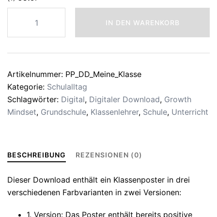
Meine
IN DEN WARENKORB
Klasse
...
ist
einzigartig.
Artikelnummer:
PP_DD_Meine_Klasse
Menge
Kategorie:
Schulalltag
Schlagwörter:
Digital
,
Digitaler Download
,
Growth
Mindset
,
Grundschule
,
Klassenlehrer
,
Schule
,
Unterricht
BESCHREIBUNG
REZENSIONEN (0)
Dieser Download enthält ein Klassenposter in drei
verschiedenen Farbvarianten in zwei Versionen:
1. Version: Das Poster enthält bereits positive