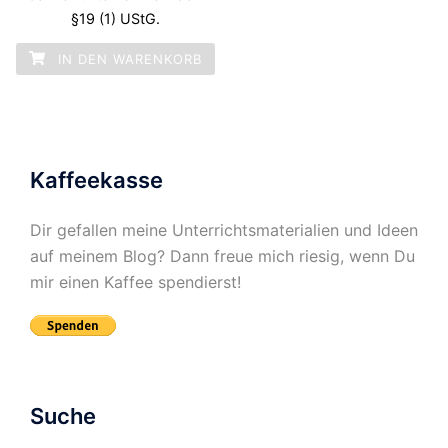
§19 (1) UStG.
2,00 €
0,99 €.
IN DEN WARENKORB
Kaffeekasse
Dir gefallen meine Unterrichtsmaterialien und Ideen
auf meinem Blog? Dann freue mich riesig, wenn Du
mir einen Kaffee spendierst!
Suche