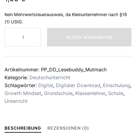
Kein Mehrwertsteuerausweis, da Kleinunternehmer nach §19
(1) UStG.
Mut-
IN DEN WARENKORB
Mach-
Sprüche
für
die
Artikelnummer:
PP_DD_Lesebuddy_Mutmach
Lesebuddys
Kategorie:
Deutschunterricht
Menge
Schlagwörter:
Digital
,
Digitaler Download
,
Einschulung
,
Growth Mindset
,
Grundschule
,
Klassenlehrer
,
Schule
,
Unterricht
BESCHREIBUNG
REZENSIONEN (0)