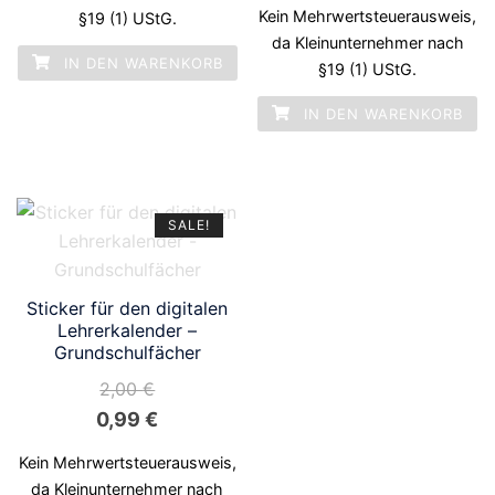
Kein Mehrwertsteuerausweis,
§19 (1) UStG.
da Kleinunternehmer nach
IN DEN WARENKORB
§19 (1) UStG.
IN DEN WARENKORB
SALE!
Sticker für den digitalen
Lehrerkalender –
Grundschulfächer
2,00
€
Ursprünglicher
Aktueller
0,99
€
Preis
Preis
Kein Mehrwertsteuerausweis,
war:
ist:
da Kleinunternehmer nach